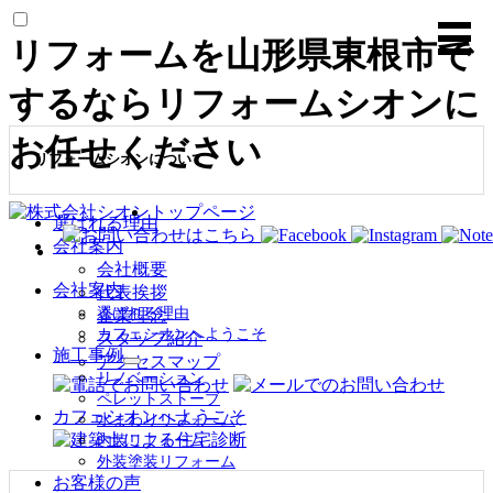
リフォームを山形県東根市で
するならリフォームシオンに
お任せください
リフォームシオンについて
トップページ
選ばれる理由
会社案内
会社概要
会社案内
代表挨拶
選ばれる理由
企業理念
カフェシオンへようこそ
スタッフ紹介
施工事例
アクセスマップ
サ
リノベーション
ブ
ペレットストーブ
メ
カフェシオンへようこそ
水まわりリフォーム
ニ
内装リフォーム
ュ
外装塗装リフォーム
ー
お客様の声
を