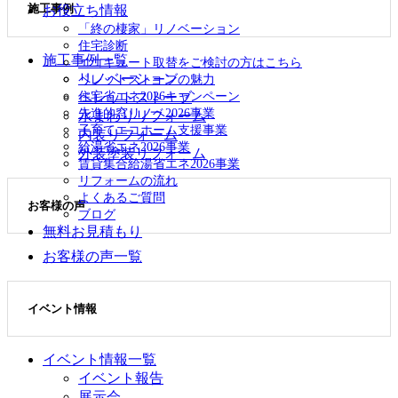
施工事例
お役立ち情報
展
開
「終の棲家」リノベーション
住宅診断
施工事例一覧
エコキュート取替をご検討の方はこちら
リノベーション
ペレットストーブの魅力
住宅省エネ2026キャンペーン
ペレットストーブ
先進的窓リノベ2026事業
水まわりリフォーム
子育てエコホーム支援事業
内装リフォーム
給湯省エネ2026事業
外装塗装リフォーム
賃貸集合給湯省エネ2026事業
リフォームの流れ
よくあるご質問
お客様の声
ブログ
無料お見積もり
お客様の声一覧
イベント情報
イベント情報一覧
イベント報告
展示会