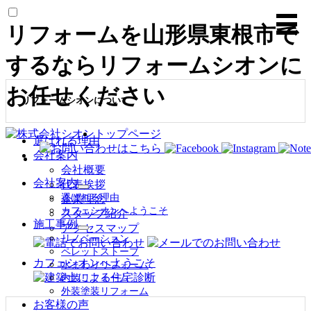
リフォームを山形県東根市で
するならリフォームシオンに
お任せください
リフォームシオンについて
トップページ
選ばれる理由
会社案内
会社概要
会社案内
代表挨拶
サ
選ばれる理由
企業理念
ブ
カフェシオンへようこそ
スタッフ紹介
メ
施工事例
アクセスマップ
ニ
サ
リノベーション
ュ
ブ
ペレットストーブ
ー
メ
カフェシオンへようこそ
水まわりリフォーム
を
ニ
内装リフォーム
展
ュ
外装塗装リフォーム
開
ー
お客様の声
を