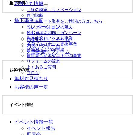
施工事例
お役立ち情報
展
サ
開
「終の棲家」リノベーション
ブ
住宅診断
メ
施工事例一覧
エコキュート取替をご検討の方はこちら
ニ
リノベーション
ペレットストーブの魅力
ュ
住宅省エネ2026キャンペーン
ペレットストーブ
ー
先進的窓リノベ2026事業
水まわりリフォーム
を
子育てエコホーム支援事業
展
内装リフォーム
給湯省エネ2026事業
開
外装塗装リフォーム
賃貸集合給湯省エネ2026事業
リフォームの流れ
よくあるご質問
お客様の声
ブログ
無料お見積もり
お客様の声一覧
イベント情報
イベント情報一覧
イベント報告
展示会