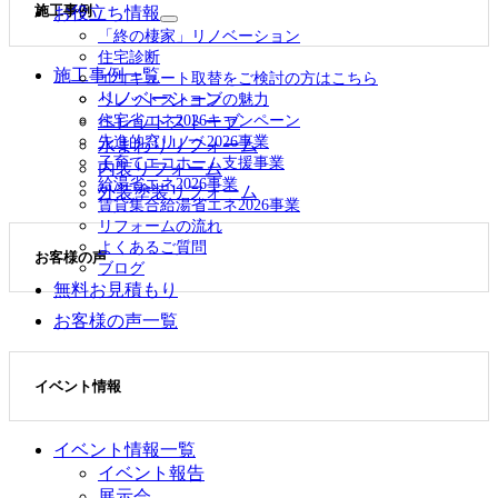
施工事例
お役立ち情報
展
サ
開
「終の棲家」リノベーション
ブ
住宅診断
メ
施工事例一覧
エコキュート取替をご検討の方はこちら
ニ
リノベーション
ペレットストーブの魅力
ュ
住宅省エネ2026キャンペーン
ペレットストーブ
ー
先進的窓リノベ2026事業
水まわりリフォーム
を
子育てエコホーム支援事業
展
内装リフォーム
給湯省エネ2026事業
開
外装塗装リフォーム
賃貸集合給湯省エネ2026事業
リフォームの流れ
よくあるご質問
お客様の声
ブログ
無料お見積もり
お客様の声一覧
イベント情報
イベント情報一覧
イベント報告
展示会