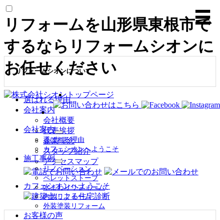
リフォームを山形県東根市で
するならリフォームシオンに
お任せください
リフォームシオンについて
トップページ
選ばれる理由
会社案内
会社概要
会社案内
代表挨拶
サ
選ばれる理由
企業理念
ブ
カフェシオンへようこそ
スタッフ紹介
メ
施工事例
アクセスマップ
ニ
サ
リノベーション
ュ
ブ
ペレットストーブ
ー
メ
カフェシオンへようこそ
水まわりリフォーム
を
ニ
内装リフォーム
展
ュ
外装塗装リフォーム
開
ー
お客様の声
を