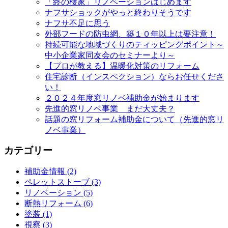
「終の棲家」リノベーションはじめます
ナフサショックがやっと終わりそうです
ナフサ不足に思う
外部フードの防虫網、築１０年以上は要注意！
持続可能な地域づくりのティッピングポイント～
中小企業家同友会のセミナーより～
【プロが教える】温暖化対策のリフォーム
住宅診断（インスペクション）ならお任せくださ
い！
２０２４年度窓リノベ補助金が始まります
先進的窓リノベ事業 まだ大丈夫？
話題の窓リフォーム補助金について（先進的窓リ
ノベ事業）
カテゴリー
補助金情報 (2)
ペレットストーブ (3)
リノベーション (5)
断熱リフォーム (6)
塗装 (1)
視察 (3)