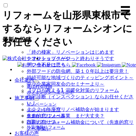
リフォームを山形県東根市で
するならリフォームシオンに
最新の投稿
お任せください
「終の棲家」リノベーションはじめます
トップページ
ナフサショックがやっと終わりそうです
ナフサ不足に思う
外部フードの防虫網、築１０年以上は要注意！
持続可能な地域づくりのティッピングポイント～
会社案内
中小企業家同友会のセミナーより～
サ
選ばれる理由
ブ
【プロが教える】温暖化対策のリフォーム
カフェシオンへようこそ
メ
住宅診断（インスペクション）ならお任せくださ
施工事例
ニ
サ
い！
リノベーション
ュ
ブ
２０２４年度窓リノベ補助金が始まります
ペレットストーブ
ー
メ
先進的窓リノベ事業 まだ大丈夫？
水まわりリフォーム
を
ニ
内装リフォーム
話題の窓リフォーム補助金について（先進的窓リ
展
ュ
外装塗装リフォーム
開
ノベ事業）
ー
お客様の声
を