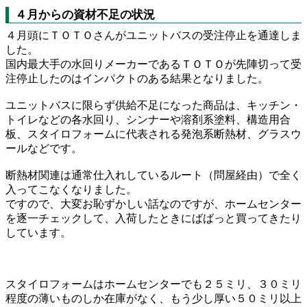
４月からの資材不足の状況
４月頭にＴＯＴＯさんがユニットバスの受注停止を通達しま
した。
国内最大手の水回りメーカーであるＴＯＴＯが先陣切って受
注停止したのはインパクトのある結果となりました。
ユニットバスに限らず供給不足になった商品は、キッチン・
トイレなどの各水回り、シンナーや溶剤系塗料、構造用合
板、スタイロフォームに代表される発泡系断熱材、グラスウ
ールなどです。
断熱材関連は通常仕入れしているルート（問屋経由）で全く
入ってこなくなりました。
ですので、大変お恥ずかしい話なのですが、ホームセンター
を逐一チェックして、入荷したときにばばっと買ってきたり
しています。
スタイロフォームはホームセンターでも２５ミリ、３０ミリ
程度の薄いものしか在庫がなく、もう少し厚い５０ミリ以上