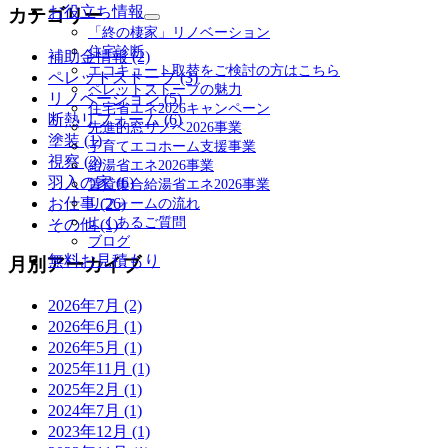
お役立ち情報
カテゴリー
展
サ
開
「終の棲家」リノベーション
ブ
住宅診断
補助金情報 (2)
メ
エコキュート取替をご検討の方はこちら
ペレットストーブ (3)
ニ
ペレットストーブの魅力
ュ
リノベーション (5)
住宅省エネ2026キャンペーン
ー
断熱リフォーム (6)
先進的窓リノベ2026事業
を
塗装 (1)
子育てエコホーム支援事業
展
視察 (3)
給湯省エネ2026事業
開
羽入の家 (6)
賃貸集合給湯省エネ2026事業
お仕事 (26)
リフォームの流れ
よくあるご質問
その他 (1)
ブログ
無料お見積もり
月別アーカイブ
2026年7月 (2)
2026年6月 (1)
2026年5月 (1)
2025年11月 (1)
2025年2月 (1)
2024年7月 (1)
2023年12月 (1)